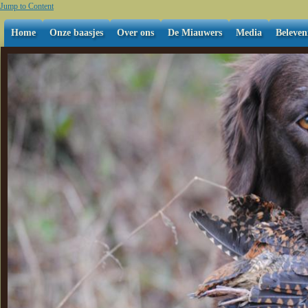
Jump to Content
Home
Onze baasjes
Over ons
De Miauwers
Media
Beleven