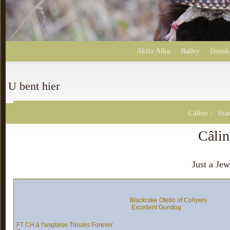
Akita Aiko
Bailey
Dansk
U bent hier
Câline :
St
Câli
Just a Je
Blackrake Otello of Collyers
Excellent Gundog
FT CH à l'anglaise Trioaks Forever