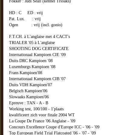
Fokker : Judi Seall (kennel Trioaks)
HD : C ED : vrij
Pat. Lux. : vrij
Ogen : vrij (incl. gonio)
F.T.CH. à L'anglaise met 4 CACT's
TRIALER '05 à L'anglaise
SHOOTING DOG CERTIFICATE
Internationaal Kampioen CIE '09
Duits DRC Kampioen '08
Luxemburgs Kampioen '08
Frans Kampioen'08
Internationaal Kampioen CIB '07
Duits VDH Kampioen'07
Belgisch Kampioen'06
Slowaaks Kampioen'06
Epreuve : TAN - A - B
Working test, 100/100 - 1'plaats
kwalificeert zich voor finale 2004 WT
La Coupe De France '06 Anglaise - '09
Concours Excellence Coupe d'Europe ICC - '06 - '09
Top European Field Trial Flatcoated '06 - '07 - '09