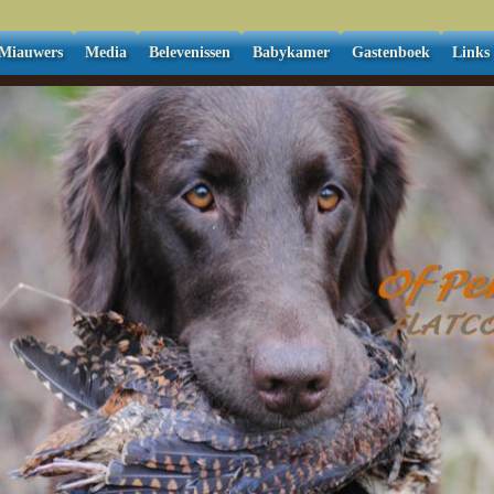
Miauwers
Media
Belevenissen
Babykamer
Gastenboek
Links