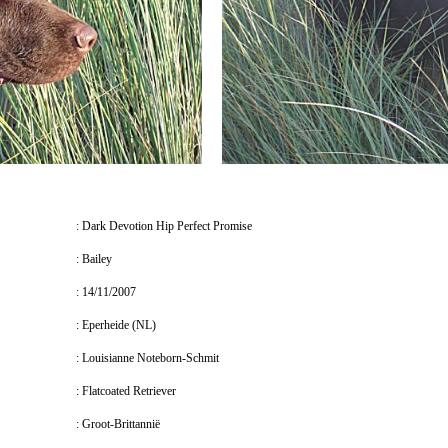
: Dark Devotion Hip Perfect Promise
: Bailey
: 14/11/2007
: Eperheide (NL)
: Louisianne Noteborn-Schmit
: Flatcoated Retriever
: Groot-Brittannië