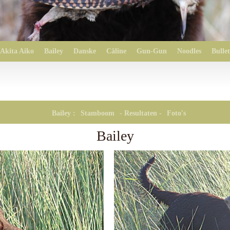
Akita Aiko
Bailey
Danske
Câline
Gun-Gun
Noodles
Bullet
Bailey :
Stamboom
- Resultaten -
Foto's
Bailey