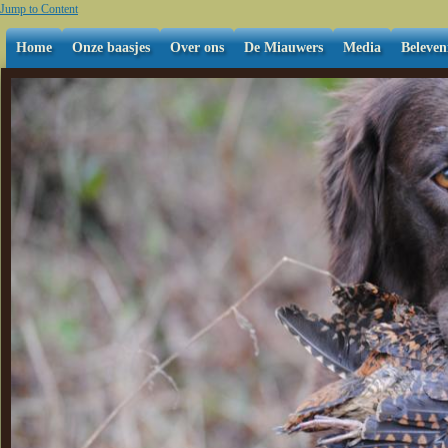
Jump to Content
Home
Onze baasjes
Over ons
De Miauwers
Media
Beleven