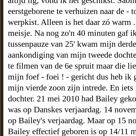
altijd lig, vond ik het geschikst. Sab
eerstgeborene te verhuizen naar de - 
werpkist. Alleen is het daar zó warm .
meisje. Na nog zo'n 40 minuten gaf i
tussenpauze van 25' kwam mijn derde
aankondiging van mijn tweede dochter
te filmen van de 6e spruit maar die l
mijn foef - foei ! - gericht dus heb 
mijn vierde zoon zijn intrede. En iet
dochter. 21 mei 2010 had Bailey gek
was op Danskes verjaardag. 14 novem
op Bailey's verjaardag. Maar op 15 no
Bailey effectief geboren is op 14/11 m