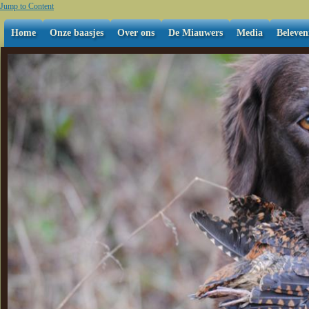
Jump to Content
Home
Onze baasjes
Over ons
De Miauwers
Media
Beleven