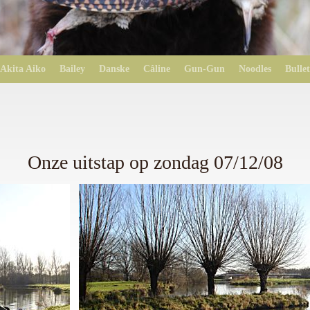
Akita Aiko
Bailey
Danske
Câline
Gun-Gun
Noodles
Bullet
Onze uitstap op zondag 07/12/08