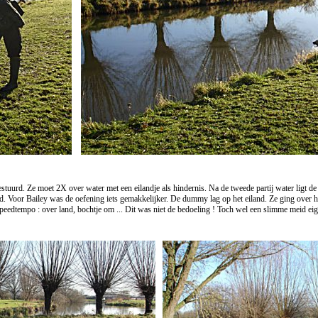
tuurd. Ze moet 2X over water met een eilandje als hindernis. Na de tweede partij water ligt d
d. Voor Bailey was de oefening iets gemakkelijker. De dummy lag op het eiland. Ze ging over h
peedtempo : over land, bochtje om ... Dit was niet de bedoeling ! Toch wel een slimme meid eige