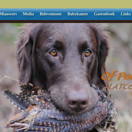
Miauwers
Media
Belevenissen
Babykamer
Gastenboek
Links