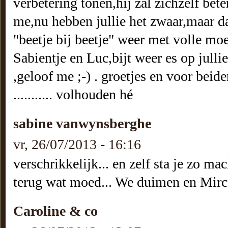
verbetering tonen,hij zal zichzelf be
me,nu hebben jullie het zwaar,maar da
"beetje bij beetje" weer met volle mo
Sabientje en Luc,bijt weer es op jullie ta
,geloof me ;-) . groetjes en voor bei
........... volhouden hé
sabine vanwynsberghe
vr, 26/07/2013 - 16:16
verschrikkelijk... en zelf sta je zo ma
terug wat moed... We duimen en Mirco 
Caroline & co