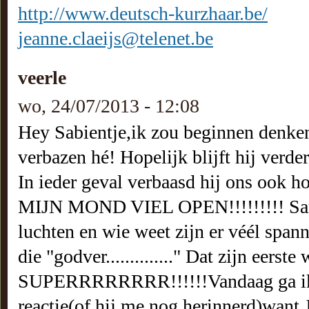
http://www.deutsch-kurzhaar.be/
jeanne.claeijs@telenet.be
veerle
wo, 24/07/2013 - 12:08
Hey Sabientje,ik zou beginnen denken 
verbazen hé! Hopelijk blijft hij verder ve
In ieder geval verbaasd hij ons ook hoo
MIJN MOND VIEL OPEN!!!!!!!!! Samen
luchten en wie weet zijn er véél spa
die "godver.............." Dat zijn eerst
SUPERRRRRRRR!!!!!!Vandaag ga ik L
reactie(of hij me nog herinnerd)want