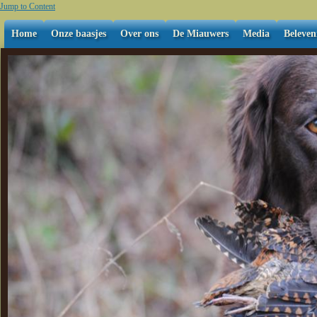
Jump to Content
Home
Onze baasjes
Over ons
De Miauwers
Media
Beleven