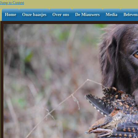
Jump to Content
Home
Onze baasjes
Over ons
De Miauwers
Media
Beleven